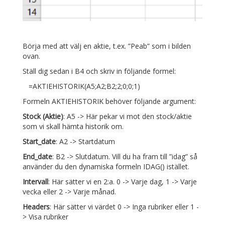
Börja med att välj en aktie, t.ex. ”Peab” som i bilden
ovan.
Ställ dig sedan i B4 och skriv in följande formel:
=AKTIEHISTORIK(A5;A2;B2;2;0;0;1)
Formeln AKTIEHISTORIK behöver följande argument:
Stock (Aktie)
: A5 -> Här pekar vi mot den stock/aktie
som vi skall hämta historik om.
Start_date
: A2 -> Startdatum
End_date
: B2 -> Slutdatum. Vill du ha fram till ”idag” så
använder du den dynamiska formeln IDAG() istället.
Intervall
: Här sätter vi en 2:a. 0 -> Varje dag, 1 -> Varje
vecka eller 2 -> Varje månad.
Headers
: Här sätter vi värdet 0 -> Inga rubriker eller 1 -
> Visa rubriker