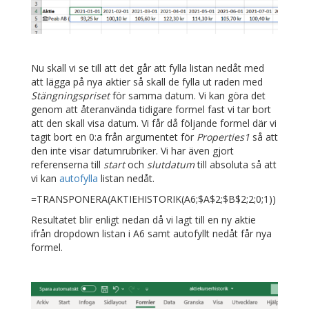
Nu skall vi se till att det går att fylla listan nedåt med
att lägga på nya aktier så skall de fylla ut raden med
Stängningspriset
för samma datum. Vi kan göra det
genom att återanvända tidigare formel fast vi tar bort
att den skall visa datum. Vi får då följande formel där vi
tagit bort en 0:a från argumentet för
Properties1
så att
den inte visar datumrubriker. Vi har även gjort
referenserna till
start
och
slutdatum
till absoluta så att
vi kan
autofylla
listan nedåt.
=TRANSPONERA(AKTIEHISTORIK(A6;$A$2;$B$2;2;0;1))
Resultatet blir enligt nedan då vi lagt till en ny aktie
ifrån dropdown listan i A6 samt autofyllt nedåt får nya
formel.