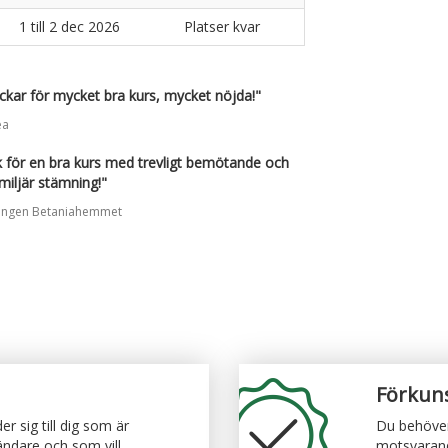
1 till 2 dec 2026
Platser kvar
ackar för mycket bra kurs, mycket nöjda!"
ea
 för en bra kurs med trevligt bemötande och
miljär stämning!"
ingen Betaniahemmet
Förkun
r sig till dig som är
Du behöver
ändare och som vill
motsvarande