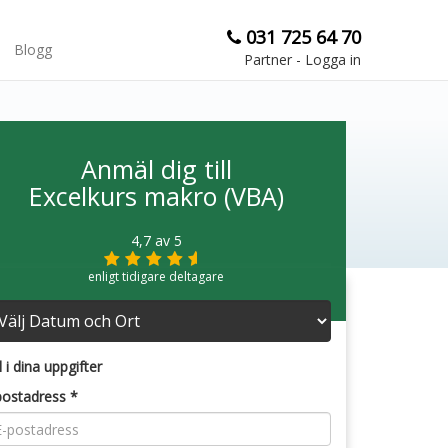
031 725 64 70
Blogg
Partner - Logga in
Anmäl dig till
Excelkurs makro (VBA)
4,7
av 5
enligt tidigare deltagare
l i dina uppgifter
postadress *