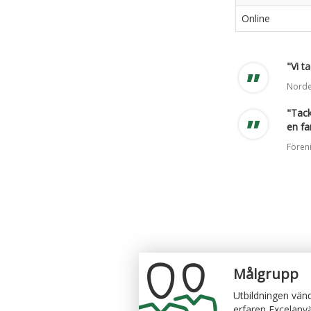
Online
"Vi t
Nord
"Tack
en fa
Fören
Målgrupp
Utbildningen vände
erfaren Excelanv