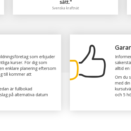
sätt."
Svenska kraftnät
Garan
bildningsföretag som erbjuder
Informer
mtliga kurser. För dig som
säkerstä
 en enklare planering eftersom
alltid en
g till kommer att
Om du so
med din 
redan är fullbokad
kursutvä
rslag på alternativa datum
och 5 hög