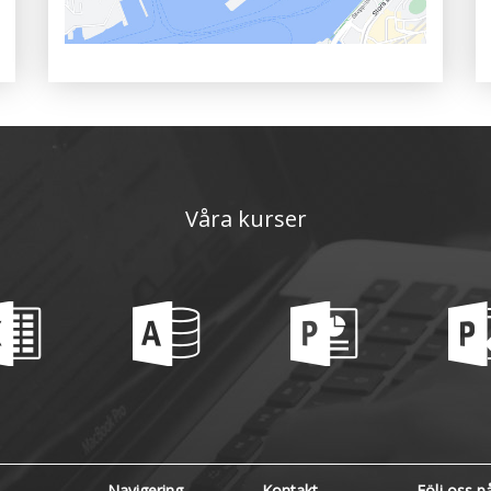
Våra kurser
Navigering
Kontakt
Följ oss p