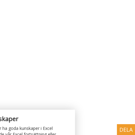
skaper
 ha goda kunskaper i Excel
DELA
 vår Excel fortsättning eller