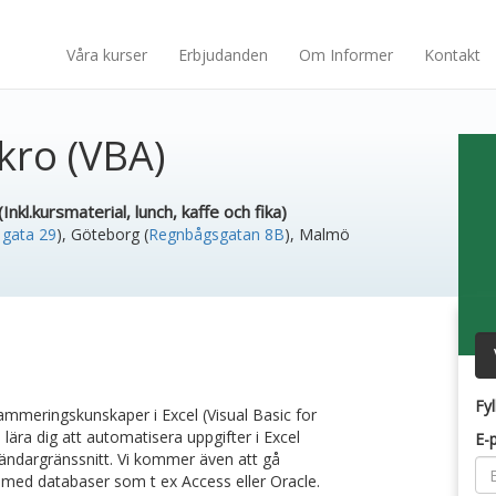
Våra kurser
Erbjudanden
Om Informer
Kontakt
kro (VBA)
Inkl.kursmaterial, lunch, kaffe och fika)
 gata 29
)
,
Göteborg (
Regnbågsgatan 8B
)
,
Malmö
Fyl
ammeringskunskaper i Excel (Visual Basic for
ära dig att automatisera uppgifter i Excel
E-
ändargränssnitt. Vi kommer även att gå
 med databaser som t ex Access eller Oracle.