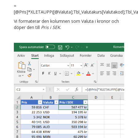
=
[@Pris]*XLETAUPP([@Valuta];Tbl_Valutakurs[Valutakod];Tbl_Val
Vi formaterar den kolumnen som Valuta i kronor och
döper den till
Pris i SEK
.