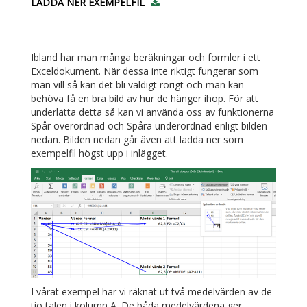
LADDA NER EXEMPELFIL
Ibland har man många beräkningar och formler i ett
Exceldokument. När dessa inte riktigt fungerar som
man vill så kan det bli väldigt rörigt och man kan
behöva få en bra bild av hur de hänger ihop. För att
underlätta detta så kan vi använda oss av funktionerna
Spår överordnad och Spåra underordnad enligt bilden
nedan. Bilden nedan går även att ladda ner som
exempelfil högst upp i inlägget.
I vårat exempel har vi räknat ut två medelvärden av de
tio talen i kolumn A. De båda medelvärdena ger