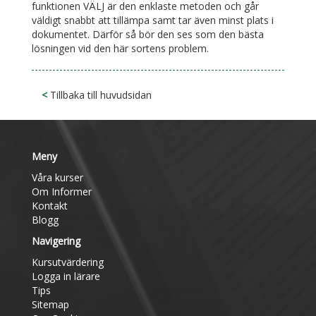
funktionen VÄLJ är den enklaste metoden och går
väldigt snabbt att tillämpa samt tar även minst plats i
dokumentet. Därför så bör den ses som den bästa
lösningen vid den här sortens problem.
<
Tillbaka till huvudsidan
Meny
Våra kurser
Om Informer
Kontakt
Blogg
Navigering
Kursutvärdering
Logga in lärare
Tips
Sitemap