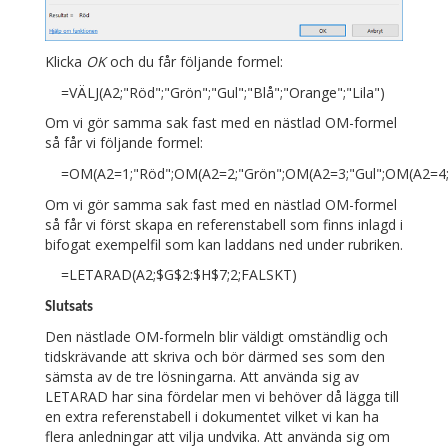
Klicka
OK
och du får följande formel:
=VÄLJ(A2;"Röd";"Grön";"Gul";"Blå";"Orange";"Lila")
Om vi gör samma sak fast med en nästlad OM-formel
så får vi följande formel:
=OM(A2=1;"Röd";OM(A2=2;"Grön";OM(A2=3;"Gul";OM(A2=4;"B
Om vi gör samma sak fast med en nästlad OM-formel
så får vi först skapa en referenstabell som finns inlagd i
bifogat exempelfil som kan laddans ned under rubriken.
=LETARAD(A2;$G$2:$H$7;2;FALSKT)
Slutsats
Den nästlade OM-formeln blir väldigt omständlig och
tidskrävande att skriva och bör därmed ses som den
sämsta av de tre lösningarna. Att använda sig av
LETARAD har sina fördelar men vi behöver då lägga till
en extra referenstabell i dokumentet vilket vi kan ha
flera anledningar att vilja undvika. Att använda sig om